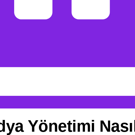
 Yönetimi Nasıl
daha yüksek seviyelerde geri dönüş sağla
syal medya yönetimi olmaktadır. Hedef kit
 için B2B sosyal medya yönetimi nasıl