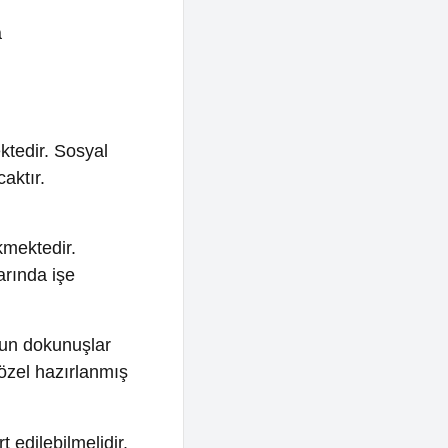
e
nuşlar
ırlanmış
melidir.
ları
de de