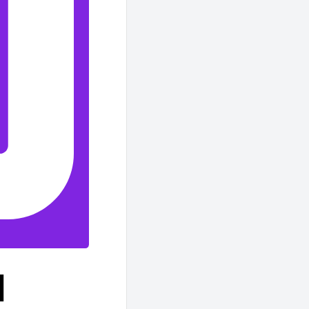
yan
leye