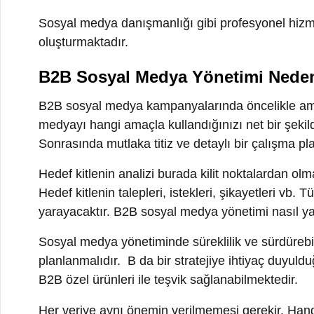
Hedef kitlenin talepleri, istekleri, şikayetleri vb. Tü
yarayacaktır. B2B sosyal medya yönetimi nasıl yapılm
Sosyal medya yönetiminde süreklilik ve sürdürebilirlik
planlanmalıdır. B da bir stratejiye ihtiyaç duyulduğunu
B2B özel ürünleri ile teşvik sağlanabilmektedir.
Her veriye aynı önemin verilmemesi gerekir. Hangi veri
Verilerin nitelikli olması önemlidir.
Krizler çoğu zaman, küçük ya da büyük ölçekli fark etm
olmalıdır. Ayrıca kriz anında profesyonel sosyal medya
göstermiş olması oldukça önemlidir.
Çoğu ünlü marka kriz anlarını, nitelikli sosyal medya 
bir plana sahip olmak şarttır.
Başarılı B2B Sosyal Medya Yönetimi iç
Başarılı B’B sosyal medya yönetiminde temel taşlardan 