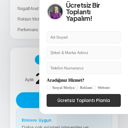
Ücretsiz Bir
Toplantı
Negatif Anahtar Kelimeler
Yapalım!
Reklam Metni Yazımı
Performans Toplantısı (Telefon)
Premium Paket
24.589
Aylık
Aradığınız Hizmet?
TL + KDV
Sosyal Medya
Reklam
Website
Hemen Abone Ol
Ücretsiz Toplantı Planla
Kimlere Uygun
Daha çok müşteri isteyenler ve