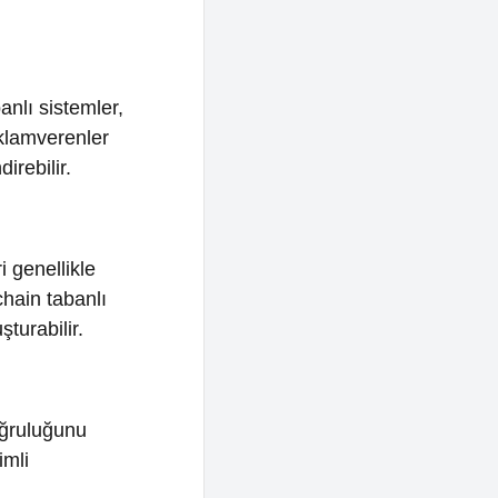
nler
le
anlı
.
u
alarını