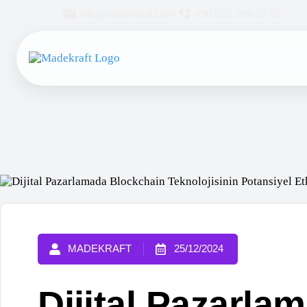
info@madekraft.com
+90 532 399 06 59
MADEKRAFT
25/12/2024
Dijital Pazarlam