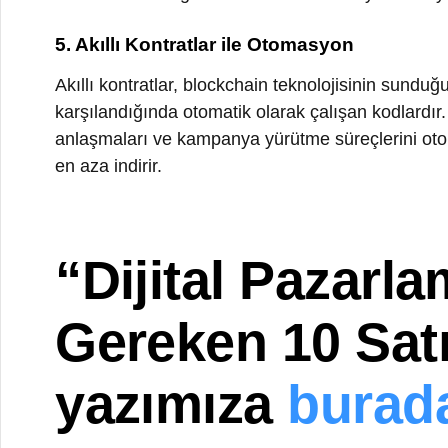
en aza indirir.
“Dijital Pazarla
Gereken 10 Satış
yazımıza
burada
Blockchain ve Tüketici Odaklı Pazarl
Blockchain, tüketici odaklı pazarlama stratejilerinin gel
sistemler sayesinde kendi verileri üzerinde tam kontro
oluşturur. Örneğin, bir müşteri yalnızca onay verdiği ver