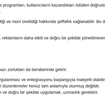
rlukları da beraberinde getirir:
nması ve entegrasyonu başlangıçta maliyetli olabilir.
düzenlemeler henüz tam anlamıyla oturmuş değildir.
doğru bir şekilde uygulamak, uzmanlık gerektirir.
tkileri, önümüzdeki yıllarda daha belirgin hale gelecektir. Ver
 sunduğu yenilikler, bu teknolojiyi pazarlama stratejilerinde
hain’i etkin bir şekilde kullanarak rakiplerine karşı önemli bir