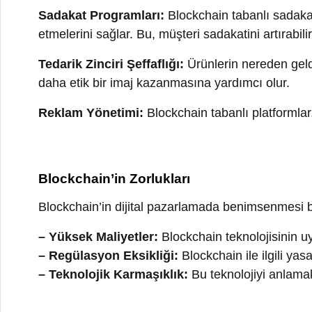
Blockchain’in Zorlukları
Blockchain’in dijital pazarlamada benimsenmesi bazı zo
– Yüksek Maliyetler:
Blockchain teknolojisinin uygula
– Regülasyon Eksikliği:
Blockchain ile ilgili yasal 
– Teknolojik Karmaşıklık:
Bu teknolojiyi anlamak ve 
Gelecek Perspektifi
Blockchain teknolojisinin dijital pazarlama üzerindeki e
güvenliği, şeffaflık ve müşteri etkileşimi gibi alanlarda
vazgeçilmez bir araç haline getirebilir. Markalar, blockc
avantaj elde edebilir.