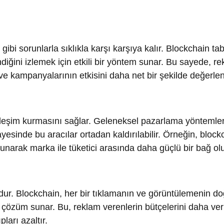
i izlemek için etkili bir yöntem sunar. Bu sayede, reklamvere
kampanyalarının etkisini daha net bir şekilde değerlendirebilir.
im kurmasını sağlar. Geleneksel pazarlama yöntemleri genellik
de bu aracılar ortadan kaldırılabilir. Örneğin, blockchain tab
 marka ile tüketici arasında daha güçlü bir bağ oluşturabilir
r. Blockchain, her bir tıklamanın ve görüntülemenin doğruluğun
özüm sunar. Bu, reklam verenlerin bütçelerini daha verimli
azaltır.
ilikçi özelliklerden biridir. Bu kontratlar, belirli koşullar
al pazarlamada, akıllı kontratlar reklam ödemelerini, işbirlikçi
eştirebilir. Bu, hem zaman tasarrufu sağlar hem de insan hat