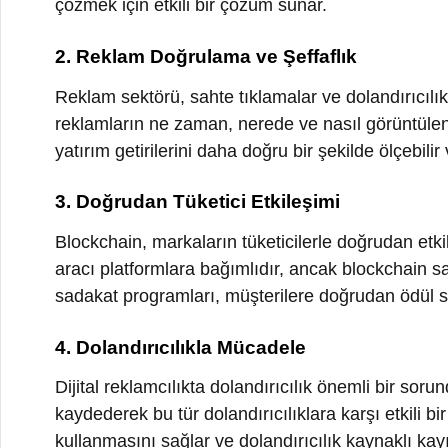
reklamların ne zaman, nerede ve nasıl görüntülendiğin
yatırım getirilerini daha doğru bir şekilde ölçebilir ve 
3. Doğrudan Tüketici Etkileşimi
Blockchain, markaların tüketicilerle doğrudan etkileş
aracı platformlara bağımlıdır, ancak blockchain sayesin
sadakat programları, müşterilere doğrudan ödül sunarak
4. Dolandırıcılıkla Mücadele
Dijital reklamcılıkta dolandırıcılık önemli bir sorundu
kaydederek bu tür dolandırıcılıklara karşı etkili bir ç
kullanmasını sağlar ve dolandırıcılık kaynaklı kayıpları 
5. Akıllı Kontratlar ile Otomasyon
Akıllı kontratlar, blockchain teknolojisinin sunduğu en yen
karşılandığında otomatik olarak çalışan kodlardır. Dijit
anlaşmaları ve kampanya yürütme süreçlerini otomatikl