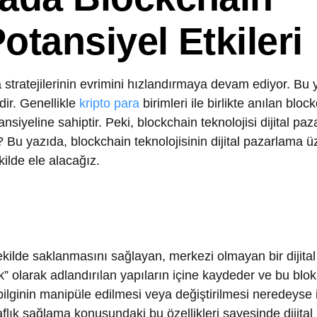
tansiyel Etkileri
atejilerinin evrimini hızlandırmaya devam ediyor. Bu yenilikler
Genellikle
kripto para
birimleri ile birlikte anılan blockchain, diji
ne sahiptir. Peki, blockchain teknolojisi dijital pazarlamada
 yazıda, blockchain teknolojisinin dijital pazarlama üzerindeki
 ele alacağız.
lde saklanmasını sağlayan, merkezi olmayan bir dijital defter
olarak adlandırılan yapıların içine kaydeder ve bu blokları kript
ginin manipüle edilmesi veya değiştirilmesi neredeyse imkânsız
lık sağlama konusundaki bu özellikleri sayesinde dijital pazarl