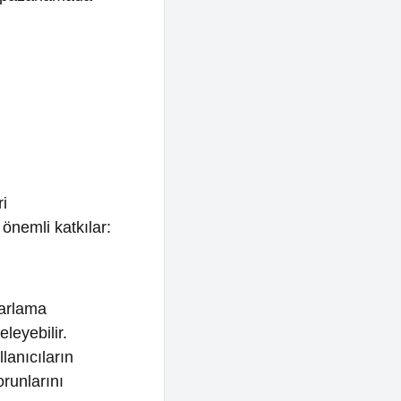
tkılar:
.
ın
emler,