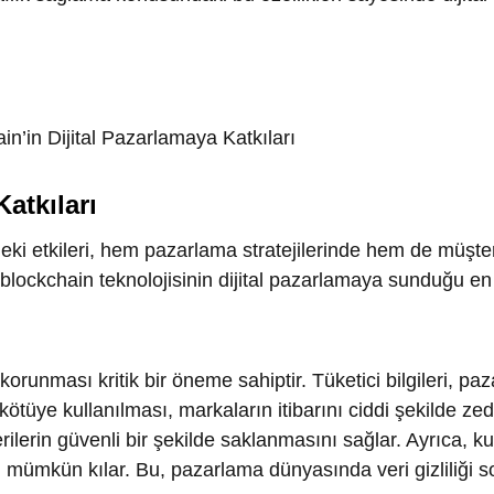
ıları
etkileri, hem pazarlama stratejilerinde hem de müşteri
ockchain teknolojisinin dijital pazarlamaya sunduğu en önemli ka
unması kritik bir öneme sahiptir. Tüketici bilgileri, pazarlama
 kullanılması, markaların itibarını ciddi şekilde zedeleyebilir
 güvenli bir şekilde saklanmasını sağlar. Ayrıca, kullanıcılar
kün kılar. Bu, pazarlama dünyasında veri gizliliği sorunlarını
sorunlarla sıklıkla karşı karşıya kalır. Blockchain tabanlı sist