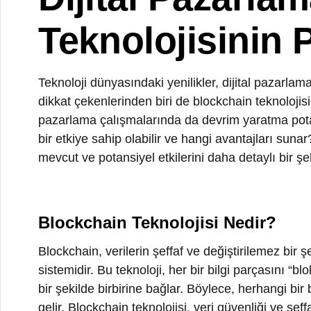
Teknolojisinin Po
Teknoloji dünyasındaki yenilikler, dijital pazarlama str
dikkat çekenlerinden biri de blockchain teknolojisidir. 
pazarlama çalışmalarında da devrim yaratma potansiyeli
bir etkiye sahip olabilir ve hangi avantajları sunar? Bu
mevcut ve potansiyel etkilerini daha detaylı bir şekilde
Blockchain Teknolojisi Nedir?
Blockchain, verilerin şeffaf ve değiştirilemez bir şeki
sistemidir. Bu teknoloji, her bir bilgi parçasını “blok” 
bir şekilde birbirine bağlar. Böylece, herhangi bir bil
gelir. Blockchain teknolojisi, veri güvenliği ve şeffaf
çığır açan bir araç haline gelmiştir.