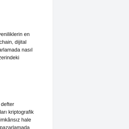
in en
tal
 nasıl
ografik
 hale
amada