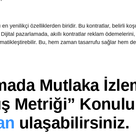
mada Mutlaka İzleme
 Metriği”
Konulu bl
n
ulaşabilirsiniz.
ama
iştirilmesine büyük katkı sağlayabilir. Kullanıcılar, blockchain
l sahibi olabilir. Bu durum, markalarla müşteriler arasında gü
ilerin paylaşılmasını sağlayabilir. Bu şeffaflık, tüketicilerin