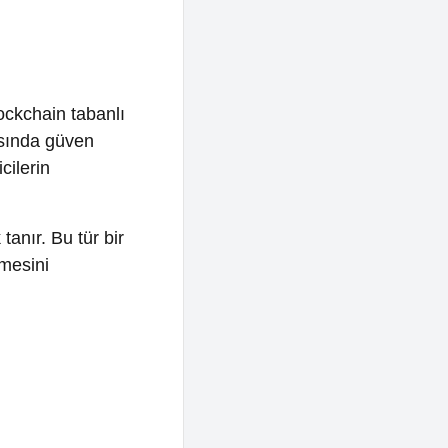
tür bir
l
arın
tanır.