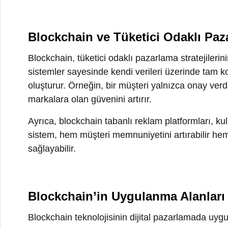
markalara olan güvenini artırır.
Ayrıca, blockchain tabanlı reklam platformları, kullanı
sistem, hem müşteri memnuniyetini artırabilir hem de 
sağlayabilir.
Blockchain’in Uygulanma Alanları
Blockchain teknolojisinin dijital pazarlamada uygulanab
Sadakat Programları:
Blockchain tabanlı sadakat prog
etmelerini sağlar. Bu, müşteri sadakatini artırabilir.
Tedarik Zinciri Şeffaflığı:
Ürünlerin nereden geldiği ve
daha etik bir imaj kazanmasına yardımcı olur.
Reklam Yönetimi:
Blockchain tabanlı platformlar, rek