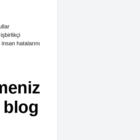
niz
og
 tabanlı
ven