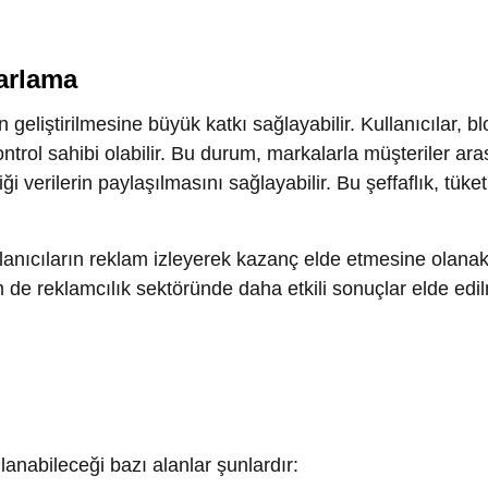
cıların reklam izleyerek kazanç elde etmesine olanak tanır. Bu 
reklamcılık sektöründe daha etkili sonuçlar elde edilmesini
ileceği bazı alanlar şunlardır:
ramları, kullanıcıların kazandıkları ödülleri doğrudan kontro
 nasıl üretildiği hakkında şeffaflık sağlanabilir. Bu da markal
lamların daha etkili ve doğru bir şekilde yönetilmesine olanak 