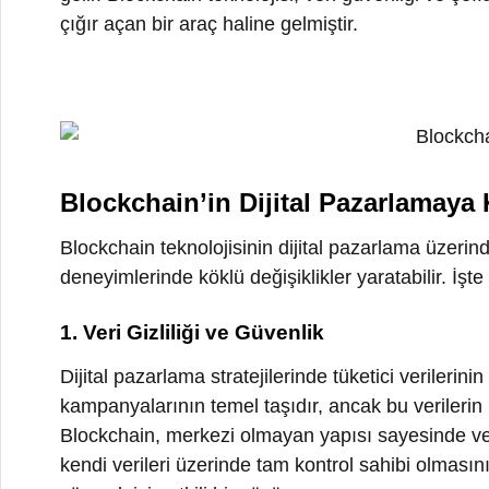
Blockchain’in Dijital Pazarlamaya Katk
Blockchain teknolojisinin dijital pazarlama üzerindeki 
deneyimlerinde köklü değişiklikler yaratabilir. İşte bl
1. Veri Gizliliği ve Güvenlik
Dijital pazarlama stratejilerinde tüketici verilerinin kor
kampanyalarının temel taşıdır, ancak bu verilerin kötüye
Blockchain, merkezi olmayan yapısı sayesinde verilerin
kendi verileri üzerinde tam kontrol sahibi olmasını müm
çözmek için etkili bir çözüm sunar.
2. Reklam Doğrulama ve Şeffaflık
Reklam sektörü, sahte tıklamalar ve dolandırıcılık gibi 