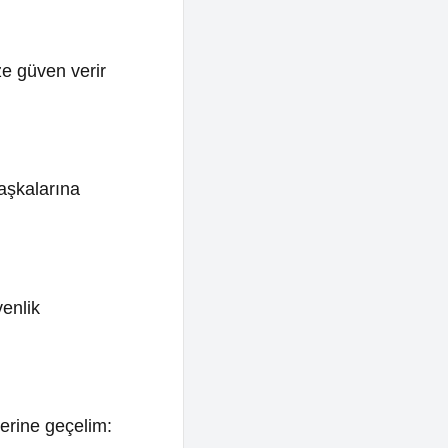
na
elim:
 olarak
usunda