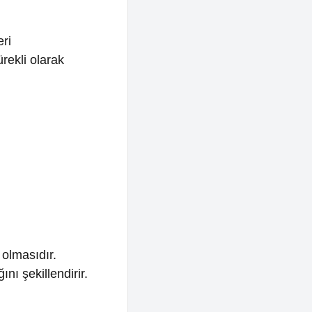
r.
endirir.
rilere
n
kler ve
z.