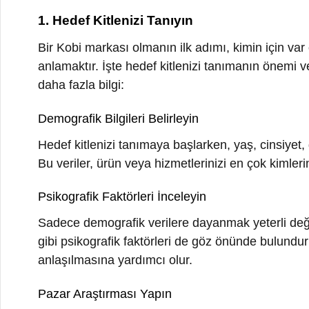
Hedef kitlenizi tanımaya başlarken, yaş, cinsiyet, gelir
Bu veriler, ürün veya hizmetlerinizi en çok kimlerin te
Psikografik Faktörleri İnceleyin
Sadece demografik verilere dayanmak yeterli değildir. Mü
gibi psikografik faktörleri de göz önünde bulundurmalıs
anlaşılmasına yardımcı olur.
Pazar Araştırması Yapın
Pazar araştırması, hedef kitlenizi daha iyi anlamanın k
kimlerin tercih ettiğini ve neden tercih ettiklerini öğren
gibi araçları kullanarak doğrudan müşterilerinizle iletiş
Müşteri Kişilerini Oluşturun
Hedef kitlenizi daha iyi anlamak için müşteri kişileri oluş
tüketiciyi temsil etmek anlamına gelir. Bu kişileri oluş
ayrıntılı karakterler yaratmalısınız.