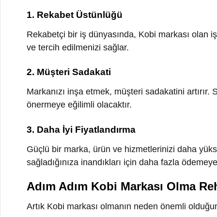
2. Müşteri Sadakati
Markanızı inşa etmek, müşteri sadakatini artırır. Sadı
önermeye eğilimli olacaktır.
3. Daha İyi Fiyatlandırma
Güçlü bir marka, ürün ve hizmetlerinizi daha yüksek fiy
sağladığınıza inandıkları için daha fazla ödemeye istek
Adım Adım Kobi Markası Olma Rehbe
Artık Kobi markası olmanın neden önemli olduğunu an
1. Hedef Kitlenizi Tanıyın
Bir Kobi markası olmanın ilk adımı, kimin için var old
anlamaktır. İşte hedef kitlenizi tanımanın önemi ve bu 
daha fazla bilgi:
Demografik Bilgileri Belirleyin