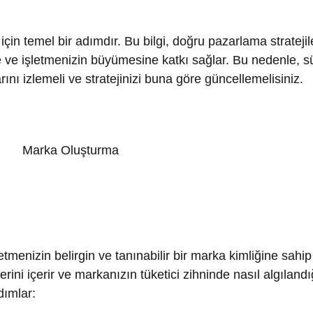
zin belirgin ve tanınabilir bir marka kimliğine sahip olmasıdı
içerir ve markanızın tüketici zihninde nasıl algılandığını şekill
r:
izdir. Marka ismi, işletmenizin ne hakkında olduğunu ve müşte
 kolay telaffuz edilebilir ve akılda kalıcı bir isim seçmeye öze
izin hemen tanınmasını sağlar. Logo tasarımı, marka ismi, ren
sarımcı ile çalışarak markanıza özgü bir logo oluşturabilirsini