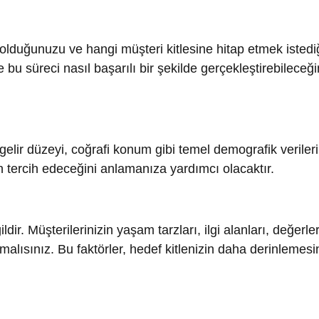
 düzeyi, coğrafi konum gibi temel demografik verileri belirleme
rcih edeceğini anlamanıza yardımcı olacaktır.
şterilerinizin yaşam tarzları, ilgi alanları, değerleri ve tutku
ınız. Bu faktörler, hedef kitlenizin daha derinlemesine
ilit bir yoludur. Rakip analizi yaparak, benzer ürün veya hizme
ebilirsiniz. Ayrıca anketler, odak gruplar ve müşteri geri bildiri
ime geçebilirsiniz.
turabilirsiniz. Bu, hayali müşteri profilleri oluşturarak belirli b
tururken, demografik ve psikografik verileri kullanarak gerçekç