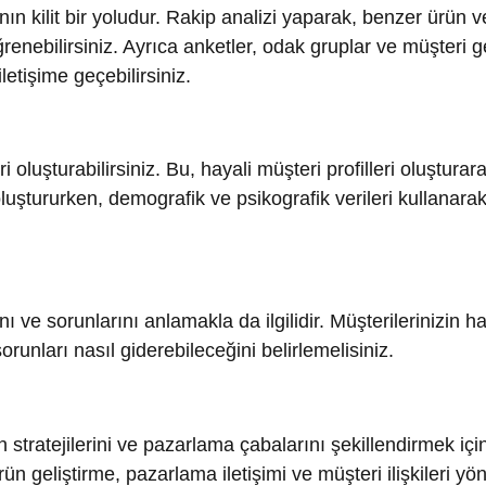
e sorunlarını anlamakla da ilgilidir. Müşterilerinizin hangi soru
rı nasıl giderebileceğini belirlemelisiniz.
atejilerini ve pazarlama çabalarını şekillendirmek için
eliştirme, pazarlama iletişimi ve müşteri ilişkileri yönetimi gib
emel bir adımdır. Bu bilgi, doğru pazarlama stratejileri
 işletmenizin büyümesine katkı sağlar. Bu nedenle, sürekli ola
izlemeli ve stratejinizi buna göre güncellemelisiniz.