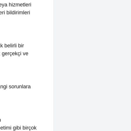
nlara
i birçok
rak