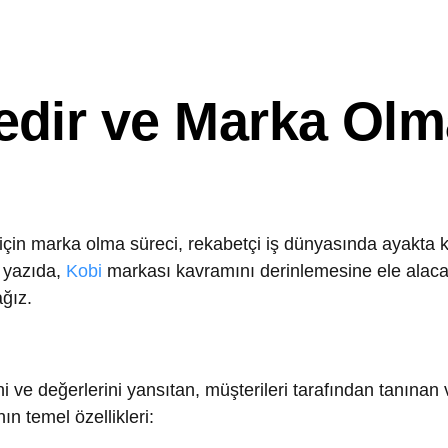
dir ve Marka Olma
 marka olma süreci, rekabetçi iş dünyasında ayakta kalmanın
ıda,
Kobi
markası kavramını derinlemesine ele alacak ve KOBİ
değerlerini yansıtan, müşterileri tarafından tanınan ve tercih 
mel özellikleri:
riler tarafından diğer rakiplerinden ayırt edilebilir olmalıdır. 
 ögeleri içerir.