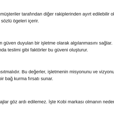
üven duyulan bir işletme olarak algılanmasını sağlar. Müşteri
limi gibi faktörler bu güveni oluşturur.
malıdır. Bu değerler, işletmenin misyonunu ve vizyonunu
ağ kurma fırsatı sunar.
r göz ardı edilemez. İşte Kobi markası olmanın neden önemli
ler rakiplerinden öne çıkar. Markanız, müşterilerinize güven 