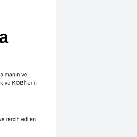
 ve
’lerin
edilen
Bu,