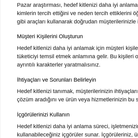
İhtiyaçları ve Sorunları Belirleyin
Hedef kitlenizi tanımak, müşterilerinizin ihtiyaçlarını v
çözüm aradığını ve ürün veya hizmetlerinizin bu sorunla
İçgörülerinizi Kullanın
Hedef kitlenizi daha iyi anlama süreci, işletmenizin str
kullanabileceğiniz içgörüler sunar. İçgörüleriniz, ürün g
alanı etkileyebilir.
Hedef kitlenizi tanımak, Kobi markanızın başarısı için t
oluşturmanıza, müşteri ilişkilerini güçlendirmenize ve
hedef kitlenizin değişen ihtiyaçlarını ve davranışlarını 