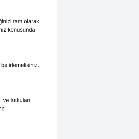
lisiniz.
ları
tleri
mleri
ir
i ve