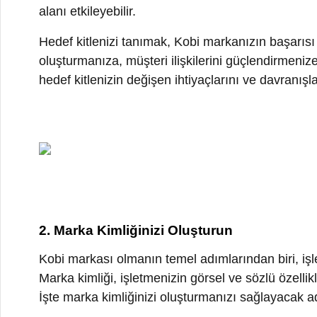
2. Marka Kimliğinizi Oluşturun
Kobi markası olmanın temel adımlarından biri, işletmeni
Marka kimliği, işletmenizin görsel ve sözlü özelliklerini 
İşte marka kimliğinizi oluşturmanızı sağlayacak adımla
Marka İsmini Belirleyin
Marka kimliğinizin temelini oluşturan şey marka ismin
ne sunacağınızı yansıtmalıdır. İsim seçerken, kısa, öz,
gösterin.
Logo Tasarlayın
Marka kimliğinizin görsel simgesi olan logo, işletmen
sembollerle uyumlu olmalıdır. Profesyonel bir grafik ta
Renk ve Tipografi Seçimi