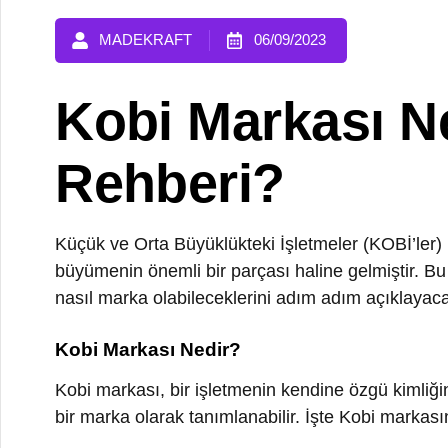
Kobi Markası Ne
Rehberi?
Küçük ve Orta Büyüklükteki İşletmeler (KOBİ’ler) için
büyümenin önemli bir parçası haline gelmiştir. Bu yaz
nasıl marka olabileceklerini adım adım açıklayacağız.
Kobi Markası Nedir?
Kobi markası, bir işletmenin kendine özgü kimliğini ve 
bir marka olarak tanımlanabilir. İşte Kobi markasının te
1. Tanımlanabilirlik
Bir Kobi markası, net bir şekilde tanımlanabilir ve müşte
marka logosu, renkleri, sloganı ve diğer görsel ve sözlü