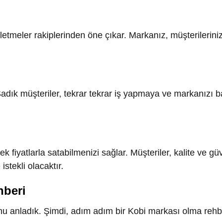
k müşteriler, tekrar tekrar iş yapmaya ve markanızı başkaları
atlarla satabilmenizi sağlar. Müşteriler, kalite ve güvenlik
li olacaktır.
ri
ladık. Şimdi, adım adım bir Kobi markası olma rehberine geç
uğunuzu ve hangi müşteri kitlesine hitap etmek istediğinizi tam
süreci nasıl başarılı bir şekilde gerçekleştirebileceğiniz kon