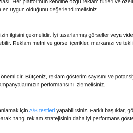
lidir. Bütçeniz, reklam gösterim sayısını ve potansiyel dönü
nyalarınızın performansını izlemelisiniz.
mak için
A/B testleri
yapabilirsiniz. Farklı başlıklar, görseller v
 hangi reklam stratejisinin daha iyi performans gösterdiğini
zlemeli ve analiz etmelisiniz. Takipçi sayısı, etkileşim oranl
ri göz önünde bulundurarak kampanyalarınızın etkinliğini