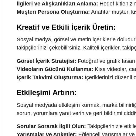
Sosyal medya, görsel ve metin içeriklerle doludur. İlgi 
takipçilerinizi çekebilirsiniz. Kaliteli içerikler, takipç
Görsel İçerik Stratejisi:
Fotoğraf ve grafik tasarımları
Videoların Gücünü Kullanma:
Kısa videolar, canlı yay
İçerik Takvimi Oluşturma:
İçeriklerinizi düzenli olar
Etkileşimi Artırın:
Sosyal medyada etkileşim kurmak, marka bilinirliğini ar
sorun, yorumlara yanıt verin ve geri bildirimi ciddiye al
Sorular Sorarak İlgili Olun:
Takipçilerinizle etkileşi
Yarışmalar ve Anketler:
Eğlenceli yarışmalar ve anketl
Topluluk Yönetimi:
Negatif yorumları yapıcı bir şekild
Düzenli Olarak Paylaşın:
Sosyal medya hesaplarınızı aktif ve güncel tutmak, ma
oluşturarak düzenli olarak paylaşımlar yapın. Bu, takip