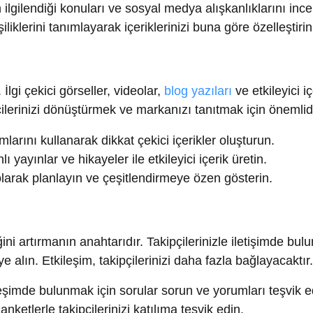
çekici görseller, videolar,
blog yazıları
ve etkileyici içerikler ü
ilerinizi dönüştürmek ve markanızı tanıtmak için önemlidir.
nı kullanarak dikkat çekici içerikler oluşturun.
ınlar ve hikayeler ile etkileyici içerik üretin.
ak planlayın ve çeşitlendirmeye özen gösterin.
tırmanın anahtarıdır. Takipçilerinizle iletişimde bulunun, soru
ın. Etkileşim, takipçilerinizi daha fazla bağlayacaktır.
mde bulunmak için sorular sorun ve yorumları teşvik edin.
erle takipçilerinizi katılıma teşvik edin.
e ele alın ve olumlu geri bildirimlere teşekkür edin.
rkanızı sürekli olarak gündemde tutmanın bir yoludur. İçerik 
çilerinizin ne bekleyeceğini bilmelerine yardımcı olur.