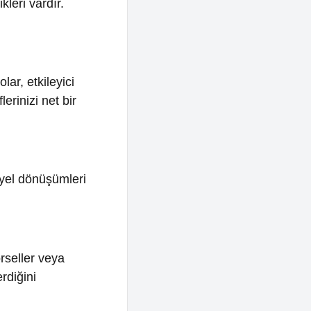
şümleri
eya
arı,