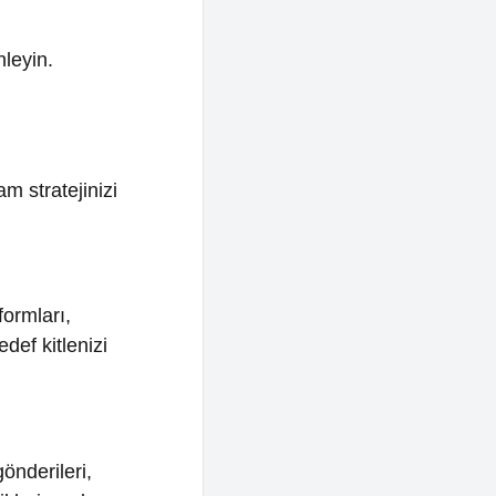
nizi
i,
ır.
eyici
et bir