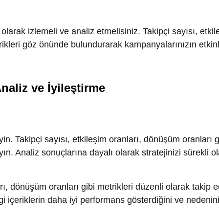
kipçi sayısı, etkileşim oranları, dönüşüm oranları gibi metrik
naliz sonuçlarına dayalı olarak stratejinizi sürekli olarak iyileş
önüşüm oranları gibi metrikleri düzenli olarak takip edin.
riklerin daha iyi performans gösterdiğini ve nedenini anlamak
atejinizi sürekli olarak güncelleyin ve daha iyi sonuçlar eld
 çaba gerektirir. Bu stratejileri kullanarak, markanızı daha ge
rabilirsiniz.