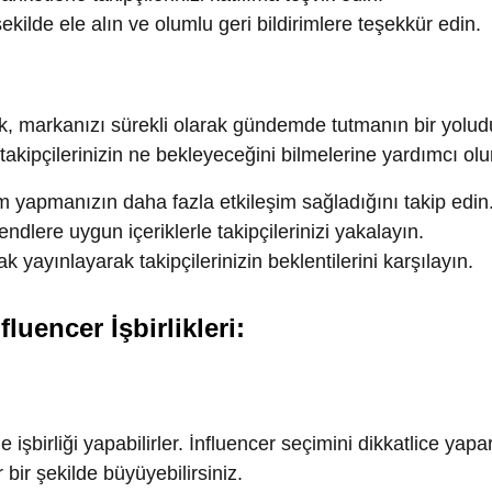
manızın daha fazla etkileşim sağladığını takip edin.
e uygun içeriklerle takipçilerinizi yakalayın.
yınlayarak takipçilerinizin beklentilerini karşılayın.
birliği yapabilirler. İnfluencer seçimini dikkatlice yaparak, onlar
 şekilde büyüyebilirsiniz.
 influencerları seçin.
 belirleyin ve işbirliği koşullarını yazılı olarak düzenleyin.
ını düzenli olarak izleyin ve sonuçları değerlendirin.
eye ulaşmanızı sağlar. Hedef kitlenizi belirleyin, reklam stratej