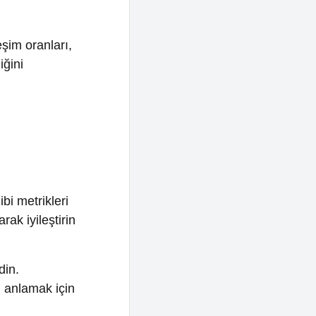
leri
tirin
 için
e etmek
niş bir