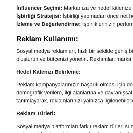
oluşturun ve bütçenizi yönetin. Reklamlar, marka bilinirl
Hedef Kitlenizi Belirleme:
Reklam kampanyalarınızın başarılı olması için doğru he
demografik verilere, ilgi alanlarına ve davranışsal öze
tanımlayarak, reklamlarınızı yalnızca ilgilenebilecek kiş
Reklam Türleri:
Sosyal medya platformları farklı reklam türleri sunar.
Twitter
reklamları,
LinkedIn
reklamları ve daha fazlası.
Hangi platformun ve reklam türünün markanız için en 
Reklam İçeriği:
Reklam içeriği, dikkat çekici olmalı ve hedef kitlenizin i
bir başlık ve açıklama ile kullanıcıların ilgisini çekebili
şekilde iletmelidir.
Bütçe Yönetimi: