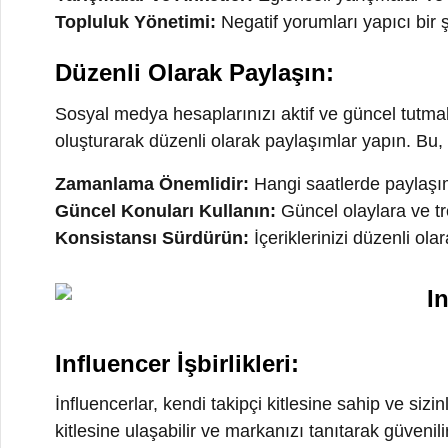
Zamanlama Önemlidir:
Hangi saatlerde paylaşım yap
Güncel Konuları Kullanın:
Güncel olaylara ve trendler
Konsistansı Sürdürün:
İçeriklerinizi düzenli olarak ya
Influencer İşbirlikleri:
İnfluencerlar, kendi takipçi kitlesine sahip ve sizinle iş
kitlesine ulaşabilir ve markanızı tanıtarak güvenilir bir
İnfluencer Seçimi:
Markanıza ve hedef kitlenize uygun
İşbirliği Stratejisi:
İşbirliği yapmadan önce net hedefler
İzleme ve Değerlendirme:
İşbirliklerinizin performans
Reklam Kullanımı:
Sosyal medya reklamları, hızlı bir şekilde geniş bir kitl