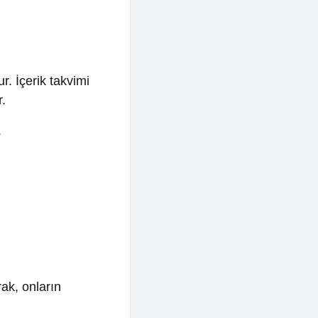
ın
inizi