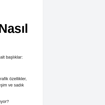
ıl
lar:
ikler,
adık