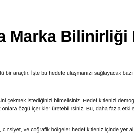
arka Bilinirliği Nas
r araçtır. İşte bu hedefe ulaşmanızı sağlayacak bazı alt başlık
çekmek istediğinizi bilmelisiniz. Hedef kitlenizi demografik özell
ra özgü içerikler üretebilirsiniz. Bu, daha fazla etkileşim ve s
yet, ve coğrafik bölgeler hedef kitleniz içinde yer alıyor?
lendiği konuları ve sosyal medya alışkanlıklarını inceleyin.
rini tanımlayarak içeriklerinizi buna göre özelleştirin.