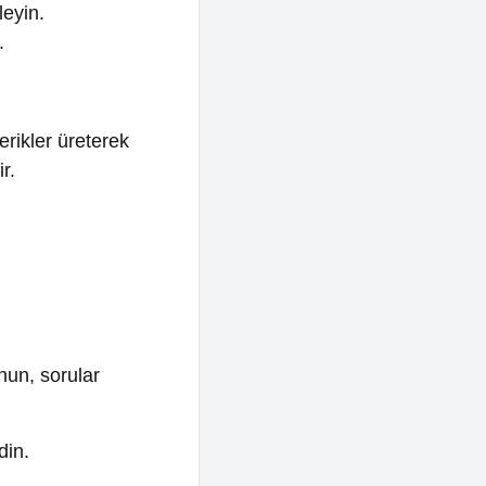
reterek
lar
takvimi