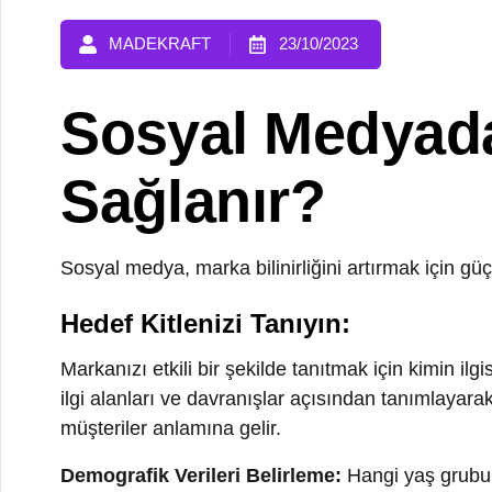
Sosyal Medyada M
Sağlanır?
Sosyal medya, marka bilinirliğini artırmak için güçlü bi
Hedef Kitlenizi Tanıyın:
Markanızı etkili bir şekilde tanıtmak için kimin ilgisini 
ilgi alanları ve davranışlar açısından tanımlayarak onla
müşteriler anlamına gelir.
Demografik Verileri Belirleme:
Hangi yaş grubu, cinsi
İlgileri ve Alışkanlıkları Anlama:
Hedef kitlenizin ilgi
Müşteri Persona Oluşturma:
Anahtar müşteri kişilikle
Kreatif ve Etkili İçerik Üretin: