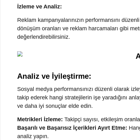
Sosyal medya performansınızı düzenli olarak izleyin. Ta
takip ederek hangi stratejilerin işe yaradığını anlayın. A
ve daha iyi sonuçlar elde edin.
Metrikleri İzleme:
Takipçi sayısı, etkileşim oranları, d
Başarılı ve Başarısız İçerikleri Ayırt Etme:
Hangi içe
analiz yapın.
İyileştirme Stratejisi:
Analiz sonuçlarına dayanarak str
için optimize edin.
Sosyal medyada marka bilinirliği oluşturmak, sürekli bir
kitleye tanıtarak başarılı bir sosyal medya varlığı oluştu