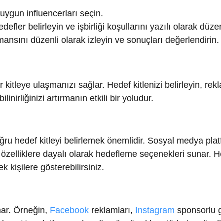
iğinizi artırmanın etkili bir yoludur.
def kitleyi belirlemek önemlidir. Sosyal medya platformları,
lliklere dayalı olarak hedefleme seçenekleri sunar. Hedef kitle
ilere gösterebilirsiniz.
 Örneğin,
Facebook
reklamları,
Instagram
sponsorlu gönderiler
 Her platformun kendine özgü reklam türleri ve özellikleri vard
uygun olduğunu değerlendirmelisiniz.
lgisini çekmelidir. İyi tasarlanmış görseller veya videolar, etkil
r. Reklam metni ve görsel içerikler, markanızı ve tekliflerinizi n