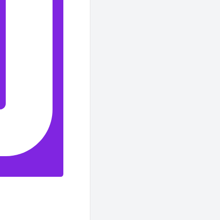
. Yani,
i