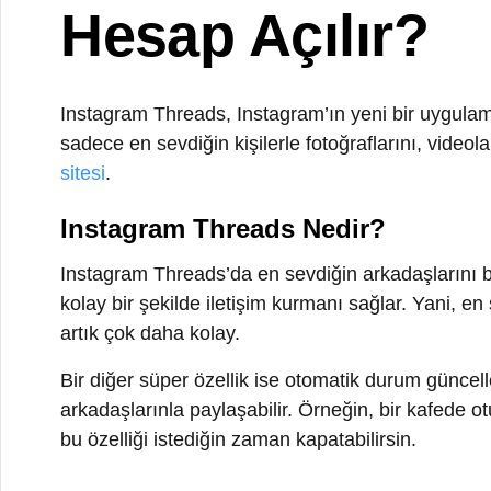
Instagram Threads’da en sevdiğin arkadaşlarını bir “En 
kolay bir şekilde iletişim kurmanı sağlar. Yani, en sev
artık çok daha kolay.
Bir diğer süper özellik ise otomatik durum güncellemel
arkadaşlarınla paylaşabilir. Örneğin, bir kafede otur
bu özelliği istediğin zaman kapatabilirsin.
Instagram Threads, gizliliğini de düşünüyor. Yani, kiml
sayede, sadece istediğin kişiler ne yaptığını görebilir.
Sonuç olarak, Instagram Threads, en sevdiğin kişilerle d
Bu uygulama, seninle aynı şeyleri seven ve seninle da
kurmanı sağlar. Eğer dahala faz bilgi almak istersen,
sosyal medya yönetim paketlerimizi
kullanabilirsiniz.