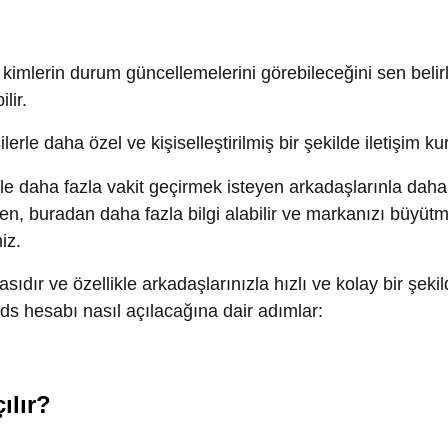
e özellikle arkadaşlarınızla hızlı ve kolay bir şekilde iletişi
esabı nasıl açılacağına dair adımlar:
r?
y Store (Android) üzerinden indirebilirsiniz. Uygulamayı
çma veya yeni bir hesap oluşturma seçenekleri çıkacaktır. E
 oturum açabilirsiniz. Aksi takdirde, yeni bir hesap oluşturma