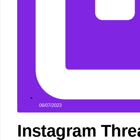
06/07/2023
Instagram Thread
Hesap Açılır?
Instagram Threads, Instagram’ın yeni bir uygulaması 
sadece en sevdiğin kişilerle fotoğraflarını, videolarını
sitesi
.
Instagram Threads Nedir?