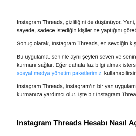
Instagram Threads, Instagram’ın bir yan uygulamasıdır v
kurmanıza yardımcı olur. İşte bir Instagram Threads h
Instagram Threads Hesabı Nasıl Açılı
Instagram Threads uygulamasını indirin
Threads uygulamasını App Store (iOS) veya Google Pla
telefonunuza yükledikten sonra açın.
Oturum açma veya hesap oluşturma
Threads uygulamasını açtığınızda, karşınıza oturum a
zaten Instagram hesabınız varsa, bu hesap bilgileriyle
gerekecektir.
İzinleri ayarlayın