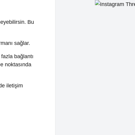
m
ğer
nız