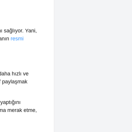
ı ve
mak
k etme,
in. Bu
lar.
lantı
sında