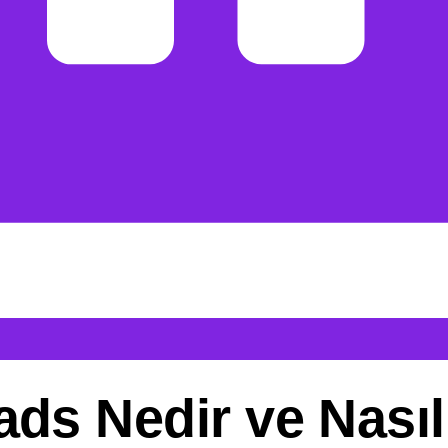
s Nedir ve Nasıl
ve sadece en yakın arkadaşlarınla paylaşım yapmanı sağlıyor
 ve hatta hikayelerini paylaşabilirsin. İşte bu uygulamanın
resm