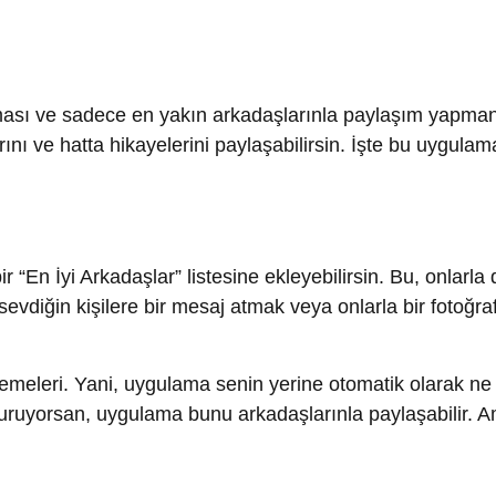
İyi Arkadaşlar” listesine ekleyebilirsin. Bu, onlarla daha hızl
diğin kişilere bir mesaj atmak veya onlarla bir fotoğraf paylaş
eri. Yani, uygulama senin yerine otomatik olarak ne yaptığını
uyorsan, uygulama bunu arkadaşlarınla paylaşabilir. Ama mera
erin durum güncellemelerini görebileceğini sen belirleyebilirs
aha özel ve kişiselleştirilmiş bir şekilde iletişim kurmanı sağ
ha fazla vakit geçirmek isteyen arkadaşlarınla daha fazla bağ
 buradan daha fazla bilgi alabilir ve markanızı büyütme nokta