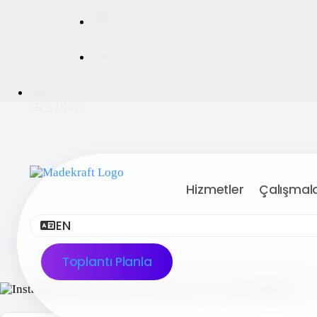
info@madekraft.com
+90 532 399 06 59
Giriş / Kayıt
Hizmetler
Çalışmalar
EN
Toplantı Planla