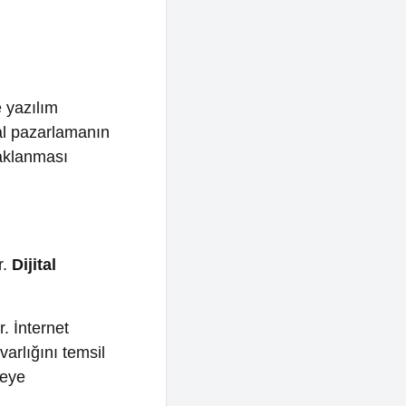
lamanın
ı
t
temsil
r.