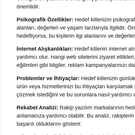
İnternet Alışkanlıkları:
Hedef kitlenin internet alışkanl
yardımcı olur. Hangi web sitelerini ziyaret ettikleri, h
eğilimleri gibi bilgiler, reklam kampanyalarınızı daha hed
Problemler ve İhtiyaçlar:
Hedef kitlenizin günlük yaş
ürün veya hizmetlerinizi bu ihtiyaçları karşılamak için 
çözmek istediğini ve bu sorunlara nasıl yardımcı olabi
Rekabet Analizi:
Rakip yazılım markalarının hedef kitle
anlamanıza yardımcı olabilir. Bu analiz, rakiplerin h
başarılı olduklarını gösterir.
Müşteri Geri Bildirimi:
Müşterilerinizle iletişim kurar
Anketler, müşteri görüşmeleri ve sosyal medya geri bild
Kişiselleştirme:
Hedef kitlenizin özelliklerine ve ihti
müşteri memnuniyetini artırabilir ve dönüşüm oranlarını
Hedef kitlenin tanımlanması, dijital pazarlama strateji
adımlarından biridir. Bu bilgi, reklam kampanyalarınızı