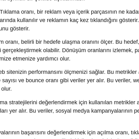
itenizin performansını ölçmenizi sağlar. Bu metrikler arasında
ı ve bounce oranı gibi veriler yer alır. Bu veriler, web sitesin
.
tejilerini değerlendirmek için kullanılan metrikler arasında 
yer alır. Bu veriler, sosyal medya kampanyalarının performans
n başarısını değerlendirmek için açılma oranı, tıklama oranı
sta pazarlama stratejilerini iyileştirmek için önemlidir.
ratejilerinin etkisini değerlendirmek için sıralama pozisyonla
i izlemek önemlidir. Bu veriler, web sitenizin arama motorların
ampanyalarının başarısını ölçmek için harcama, tıklama maliye
iz etmek önemlidir.
şekilde değerlendirmenizi ve gerektiğinde ayarlama yapmanızı sa
ize ve daha iyi sonuçlar elde etmenize yardımcı olur. Dolayısı