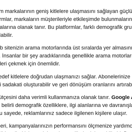
olanak tanır. Bu platformlar, farklı demografik gruplara ve i
r.
tenizin arama motorlarında üst sıralarda yer almasını sağlaya
nlar bir şey aradıklarında genellikle arama motorlarını kullanı
çekmek için önemlidir.
kitlelere doğrudan ulaşmanızı sağlar. Abonelerinize haber bül
ati oluşturabilir ve geri dönüşüm oranlarını artırabilirsiniz.
sini daha verimli kullanmanıza olanak tanır.
Google Ads, Fa
rli demografik özelliklere, ilgi alanlarına ve davranışlara sahip
ede, reklamlarınız sadece ilgilenen kişilere ulaşır.
i, kampanyalarınızın performansını ölçmenize yardımcı olur. T
verileri izleyerek hangi stratejilerin daha etkili olduğunu
aha iyi optimize etmenizi sağlar.
 temel taşlarından biridir. Dijital pazarlama stratejileri sayesi
ansiyel müşterilere daha etkili bir şekilde erişebilirsiniz. Bu n