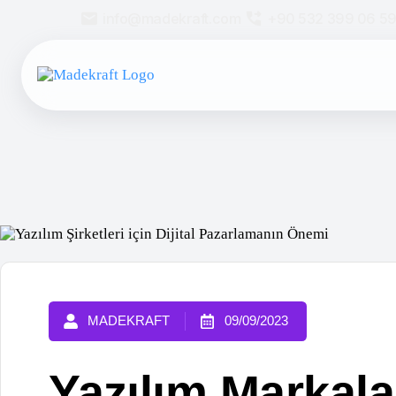
info@madekraft.com
+90 532 399 06 59
MADEKRAFT
09/09/2023
Yazılım Markaları 