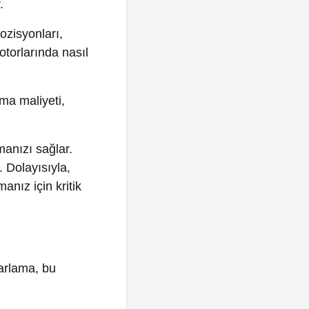
 kritik
bu
eyim
anır.
dımcı
e