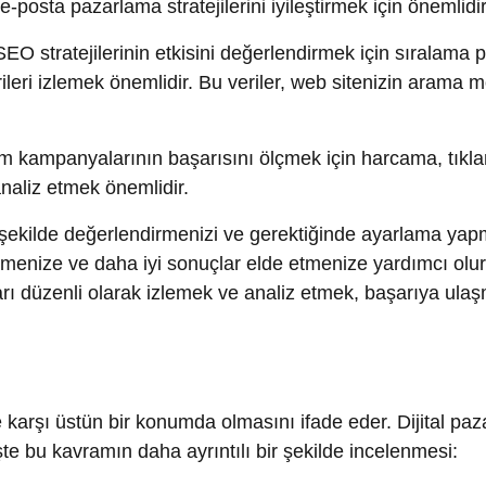
 düzenli olarak izlemek ve analiz etmek, başarıya ulaşmanız için
şı üstün bir konumda olmasını ifade eder. Dijital pazarlama, 
u kavramın daha ayrıntılı bir şekilde incelenmesi:
def kitlenizi daha iyi anlamanıza yardımcı olur. Demografik,
ilerinizin kim olduğunu, neleri tercih ettiğini ve nasıl bir den
 hizmetlerinizi daha iyi şekillendirmenize yardımcı olur.
ileri, kişiselleştirilmiş içerikler ve teklifler sunmanıza olanak t
müşteri bağlılığını artırır ve daha fazla satış yapmanıza yar
performansınızı sürekli olarak izlemenize ve analiz etmeniz
esi trafiği gibi metrikler, hangi stratejilerin işe yaradığını ve
e rekabetçi avantajınızı sürdürebilirsiniz.