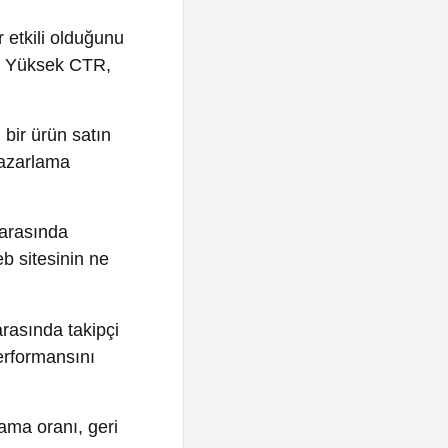
in ne
takipçi
ını
, geri
rı,
da nasıl
ti,
ğlar.
yla,