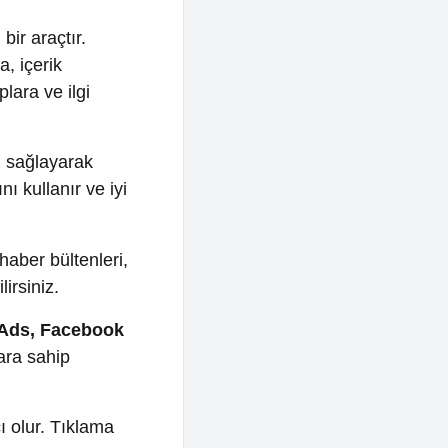
lgi
rak
r ve iyi
tenleri,
cebook
ıklama
nde,
edenle,