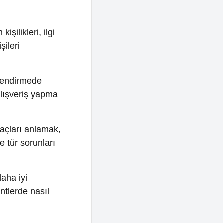
de
 yapma
nlamak,
unları
asıl
ir.
abilir.
urmak,