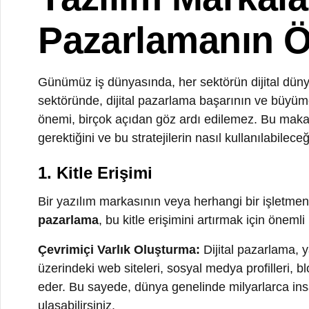
Pazarlamanın Ö
Günümüz iş dünyasında, her sektörün dijital dünyada va
sektöründe, dijital pazarlama başarının ve büyümenin a
önemi, birçok açıdan göz ardı edilemez. Bu makalede
gerektiğini ve bu stratejilerin nasıl kullanılabileceğini 
1. Kitle Erişimi
Bir yazılım markasının veya herhangi bir işletmenin, h
pazarlama
, bu kitle erişimini artırmak için önemli bir ar
Çevrimiçi Varlık Oluşturma:
Dijital pazarlama, yazılı
üzerindeki web siteleri, sosyal medya profilleri, blogla
eder. Bu sayede, dünya genelinde milyarlarca insanın 
ulaşabilirsiniz.
Sosyal Medya:
Sosyal medya platformları, yazılım mar
Facebook
,
Twitter
,
Instagram
,
LinkedIn
gibi platformla