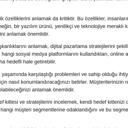
ıklarını anlamak, dijital pazarlama stratejilerini şekillendirme
angi sosyal medya platformlarını kullandıkları, online alışveriş
efli hale getirebilir.
amında karşılaştığı problemleri ve sahip olduğu ihtiyaçları a
nasıl konumlandıracağınızı belirler. Müşterilerinizin ne tür sor
leceğinizi anlamak önemlidir.
si ve stratejilerini incelemek, kendi hedef kitlenizi daha iyi
angi müşteri segmentlerine odaklandığını ve bu segmentlerde n
ak geri bildirim almak ve ihtiyaçlarını daha iyi anlamak önemlid
irimleri, müşteri perspektifini daha iyi anlamanıza yardımcı ol
yaçlarına göre kişiselleştirilmiş pazarlama kampanyaları oluşt
 yükseltebilir.
lerini etkili bir şekilde oluşturmanın ve uygulamanın temel
 daha hedefli hale getirmenize, müşteriye özel içerikler