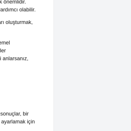
nız,
 bir
ak için
lduğunu
k CTR,
 satın