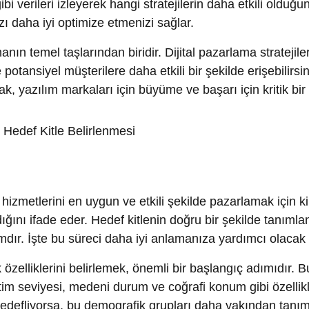
yazılım markaları için büyüme ve başarı için kritik bir adımdır.
tlerini en uygun ve etkili şekilde pazarlamak için kimleri
ı ifade eder. Hedef kitlenin doğru bir şekilde tanımlanması, diji
. İşte bu süreci daha iyi anlamanıza yardımcı olacak ayrıntılar
liklerini belirlemek, önemli bir başlangıç adımıdır. Bu demogr
m seviyesi, medeni durum ve coğrafi konum gibi özellikler bulunu
efliyorsa, bu demografik grupları daha yakından tanımlamak
iklerini anlamak da kritiktir. Bu özellikler, insanların kişilikleri
n, bir yazılım ürünü, yenilikçi ve teknolojiye meraklı kişileri
 anlamak önemlidir.