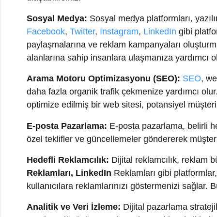
paylaşmalarına ve reklam kampanyaları oluşturmalarına 
alanlarına sahip insanlara ulaşmanıza yardımcı olabili
Arama Motoru Optimizasyonu (SEO):
SEO
, web si
daha fazla organik trafik çekmenize yardımcı olur. İnsa
optimize edilmiş bir web sitesi, potansiyel müşterileri 
E-posta Pazarlama:
E-posta pazarlama, belirli hedef 
özel teklifler ve güncellemeler göndererek müşteri sadak
Hedefli Reklamcılık:
Dijital reklamcılık, reklam bütçe
Reklamları, LinkedIn
Reklamları gibi platformlar, beli
kullanıcılara reklamlarınızı göstermenizi sağlar. Bu say
Analitik ve Veri İzleme:
Dijital pazarlama stratejiler
oranları, dönüşüm oranları, ziyaretçi istatistikleri gibi 
belirleyebilirsiniz. Bu, gelecekteki kampanyalarınızı d
Kitle erişimi, yazılım markaları için dijital pazarlamanın
büyük bir kitleye ulaşabilir, markanızı tanıtabilir ve pot