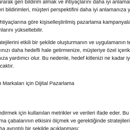
yardımcı olur. Bu nedenle, hedef kitlenizi ne kadar iyi anlarsa
r.
ek için kullanılan metrikler ve verileri ifade eder. Bu sonuçlar,
balarının etkisini ölçmek ve gerektiğinde stratejileri ayarlam
yrıntılı bir şekilde açıklanması:
ma oranı, bir reklam veya içerik parçasının ne kadar etkili o
da kullanılır ve reklamın kaç kez tıklandığını gösterir. Yükse
gösterir.
, belirli bir hedefe ulaşma oranını ölçer. Bu hedef, bir ürün
çekleştirmek olabilir. Dönüşüm oranlarını izlemek, pazarlama
e etmenize yardımcı olur.