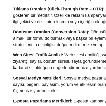
Web Sitesi Trafik Analizi:
Web sitesi analitiği, web s
ziyaretçi sayısı, oturum süresi, sayfa görüntüleme sayıs
kadar etkili olduğunu değerlendirmenize yardımcı olur
Sosyal Medya Metrikleri:
Sosyal medya pazarlama stra
sayısı, beğeni, paylaşım, yorum ve etkileşim oranları 
ölçmenize yardımcı olur.
E-posta Pazarlama Metrikleri:
E-posta kampanyalarını
dönüşüm oranı gibi metrikler kullanılır. Bu veriler, e-po
Arama Motoru Optimizasyonu (SEO) Verileri:
SEO st
organik trafik, anahtar kelime performansı gibi veriler
performans gösterdiğini gösterir.
Dijital Reklam Kampanyası Analizi:
Dijital reklam k
dönüşüm maliyeti ve reklam etkinliği gibi verileri anal
Dijital pazarlama stratejilerinin etkisini objektif bir 
Bu veriler, bütçenizi daha verimli bir şekilde yönetmen