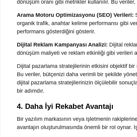
dijital pazarlama stratejilerinizin ölçülebilir sonuçları
bir adımdır.
4. Daha İyi Rekabet Avantajı
Bir yazılım markasının veya işletmenin rakiplerine kar
avantajın oluşturulmasında önemli bir rol oynar. İşte b
Hedef Kitleyi Daha İyi Anlama:
Dijital pazarlama, he
psikografik ve davranışsal verilere dayalı olarak müşter
aradığınızı anlayabilirsiniz. Bu bilgiler, ürünlerinizi ve
Kişiselleştirilmiş Pazarlama:
Dijital pazarlama stratej
Müşterilere özel mesajlar ve kampanyalar oluşturmak, 
olur.
Veri Analitiği ve İzleme:
Dijital pazarlama, kampanya 
olanak tanır. Tıklama oranları, dönüşüm oranları, web sit
hangilerinin düzeltilmesi gerektiğini gösterir. Bu sayed