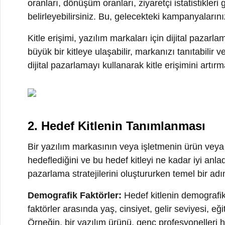
dijital pazarlamayı kullanarak kitle erişimini artırmak, 
2. Hedef Kitlenin Tanımlanması
Bir yazılım markasının veya işletmenin ürün veya hizme
hedeflediğini ve bu hedef kitleyi ne kadar iyi anladığın
pazarlama stratejilerini oluştururken temel bir adımdır
Demografik Faktörler:
Hedef kitlenin demografik özel
faktörler arasında yaş, cinsiyet, gelir seviyesi, eğiti
Örneğin, bir yazılım ürünü, genç profesyonelleri hed
önemlidir.
Psikografik Özellikler:
Hedef kitlenizin psikografik özell
alanları, değerleri ve yaşam tarzlarıyla ilgilidir. Örneği
hedefliyorsa, bu kişilerin ilgi alanlarını ve değerlerini