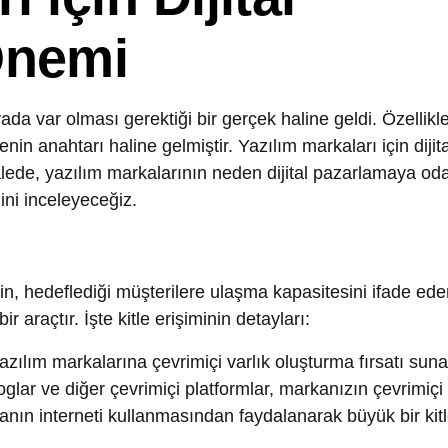
nemi
r olması gerektiği bir gerçek haline geldi. Özellikle yazılım
nahtarı haline gelmiştir. Yazılım markaları için dijital pazar
, yazılım markalarının neden dijital pazarlamaya odaklanmas
inceleyeceğiz.
edeflediği müşterilere ulaşma kapasitesini ifade eder.
Dijital
açtır. İşte kitle erişiminin detayları:
m markalarına çevrimiçi varlık oluşturma fırsatı sunar. İnterne
r ve diğer çevrimiçi platformlar, markanızın çevrimiçi varlığını 
interneti kullanmasından faydalanarak büyük bir kitleye
kalarının geniş kitlelere ulaşmasını sağlayan güçlü bir araçtı
r, markaların müşterileriyle etkileşimde bulunmalarına, içerik