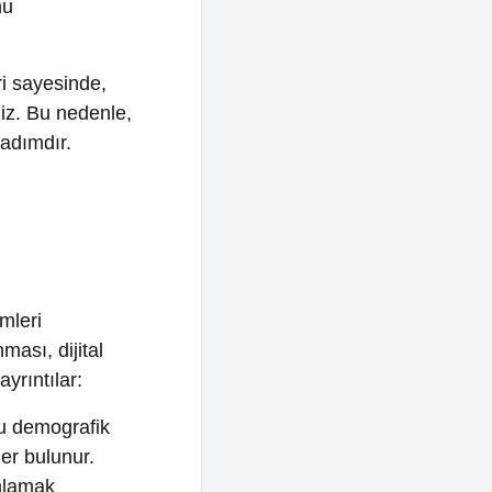
tal
:
afik
r.
, ilgi