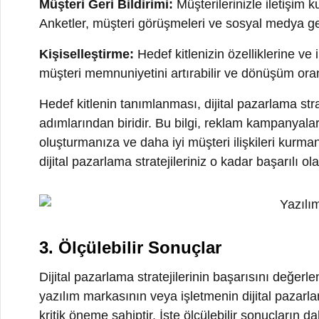
oluşturmanıza ve daha iyi müşteri ilişkileri kurmanıza 
dijital pazarlama stratejileriniz o kadar başarılı olacaktı
3. Ölçülebilir Sonuçlar
Dijital pazarlama stratejilerinin başarısını değerlendirm
yazılım markasının veya işletmenin dijital pazarlama ça
kritik öneme sahiptir. İşte ölçülebilir sonuçların daha a
Tıklama Oranları (Click-Through Rate – CTR):
Tıkla
gösteren bir metriktir. Özellikle reklam kampanyaların
ilgi çekici ve etkili bir reklamın veya içeriğin olduğunu 
Dönüşüm Oranları (Conversion Rate):
Dönüşüm oranı
almak, bir formu doldurmak veya başka bir eylemi ger
stratejilerinin etkinliğini değerlendirmenize ve optimiz